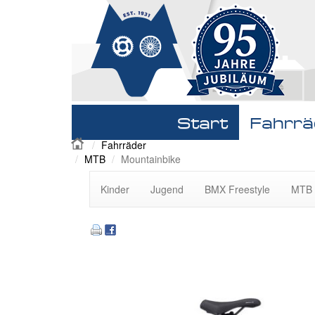
Navigation
Start
Fahrrä
überspringen
Fahrräder
MTB
Mountainbike
Navigation
Kinder
Jugend
BMX Freestyle
MTB 
überspringen