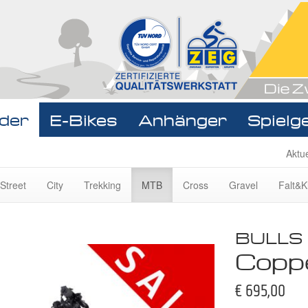
der
E-Bikes
Anhänger
Spielg
Navigat
Aktu
überspr
Street
City
Trekking
MTB
Cross
Gravel
Falt&K
BULLS
Coppe
€ 695,00