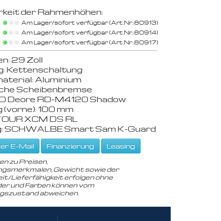
rkeit der Rahmenhöhen:
Am Lager/sofort verfügbar (Art.Nr.:80913)
Am Lager/sofort verfügbar (Art.Nr.:80914)
Am Lager/sofort verfügbar (Art.Nr.:80917)
: 29 Zoll
g: Kettenschaltung
terial: Aluminium
sche Scheibenbremse
 Deore RD-M4120 Shadow
 (vorne): 100 mm
OUR XCM DS RL
ng: SCHWALBE Smart Sam K-Guard
er E-Mail
Finanzierung
Leasing
en zu Preisen,
gsmerkmalen, Gewicht sowie der
it/Lieferfähigkeit erfolgen ohne
der und Farben können vom
ngszustand abweichen.