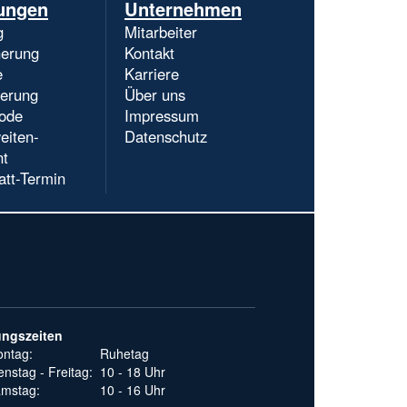
Navigation
ungen
Unternehmen
überspringen
g
Mitarbeiter
herung
Kontakt
e
Karriere
ierung
Über uns
ode
Impressum
eiten-
Datenschutz
nt
att-Termin
ungszeiten
ntag:
Ruhetag
enstag - Freitag:
10 - 18 Uhr
mstag:
10 - 16 Uhr