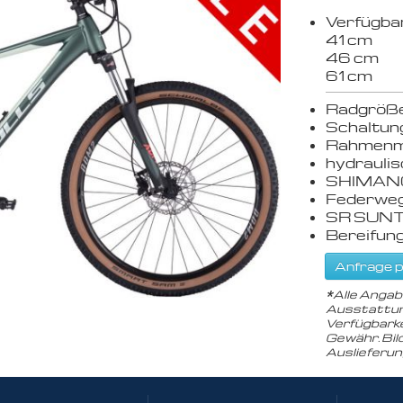
Verfügba
41 cm
46 cm
61 cm
Radgrößen
Schaltun
Rahmenma
hydrauli
SHIMANO
Federweg
SR SUNT
Bereifu
Anfrage p
*
Alle Angab
Ausstattun
Verfügbarke
Gewähr. Bil
Auslieferu