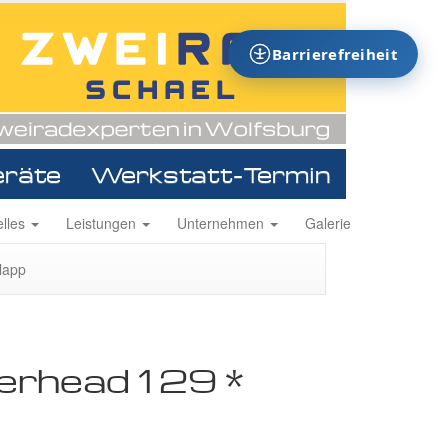
Barrierefreiheit
eräte
Werkstatt-Termin
ion
elles
Leistungen
Unternehmen
Galerie
ingen
lapp
rhead 1 29 *