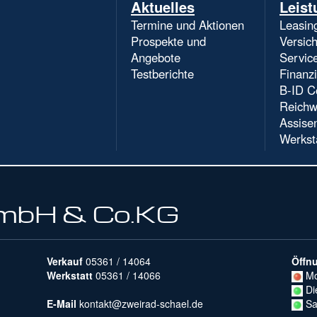
Navigation
Aktuelles
Leist
überspringen
Termine und Aktionen
Leasin
Prospekte und
Versic
Angebote
Servic
Testberichte
Finanz
B-ID C
Reichw
Assise
Werkst
GmbH & Co.KG
Verkauf
05361 / 14064
Öffn
Werkstatt
05361 / 14066
Mo
Di
E-Mail
kontakt@zweirad-schael.de
Sa