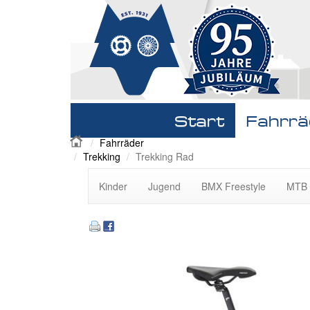
Navigation
Start
Fahrrä
überspringen
Fahrräder
Trekking
Trekking Rad
Navigation
Kinder
Jugend
BMX Freestyle
MTB 
überspringen