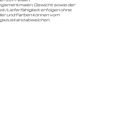
gsmerkmalen, Gewicht sowie der
it/Lieferfähigkeit erfolgen ohne
der und Farben können vom
ngszustand abweichen.