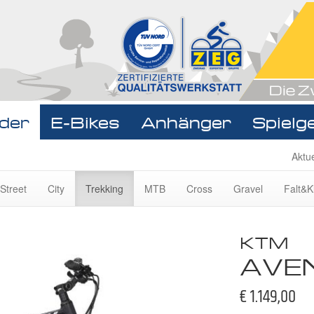
der
E-Bikes
Anhänger
Spielg
Navigat
Aktu
überspr
Street
City
Trekking
MTB
Cross
Gravel
Falt&K
KTM
AVE
€ 1.149,00