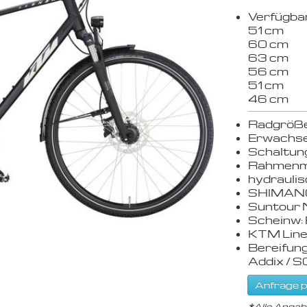
Verfügba
51 cm
60 cm
63 cm
56 cm
51 cm
46 cm
Radgrößen
Erwachse
Schaltun
Rahmenma
hydrauli
SHIMANO
Suntour 
Scheinw
KTM Line
Bereifun
Addix / 
Anfrage p
*
Alle Angab