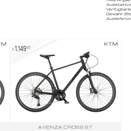
Ausstattun
Verfügbarke
Gewähr. Bil
Auslieferu
TM
KTM
1.149
00
€
AVENZA CROSS ST