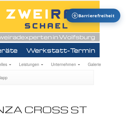
Barrierefreiheit
eräte
Werkstatt-Termin
ion
elles
Leistungen
Unternehmen
Galerie
ingen
lapp
NZA CROSS ST