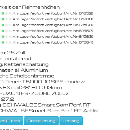
rkeit der Rahmenhöhen:
Am Lager/sofort verfügbar (Art.Nr.:61652)
Am Lager/sofort verfügbar (Art.Nr.:61268)
Am Lager/sofort verfügbar (Art.Nr.:61560)
Am Lager/sofort verfügbar (Art.Nr.:61562)
Am Lager/sofort verfügbar (Art.Nr.:61563)
Am Lager/sofort verfügbar (Art.Nr.:61564)
: 28 Zoll
nenfahrrad
g: Kettenschaltung
terial: Aluminium
sche Scheibenbremse
 Deore T6000-10 SGS shadow
NEX coil 28" HLO 63mm
: FUXON FS-70DRL 70Lux
 27,2
g: SCHWALBE Smart Sam Perf. RT
SCHWALBE Smart Sam Perf. RT Addix
er E-Mail
Finanzierung
Leasing
en zu Preisen,