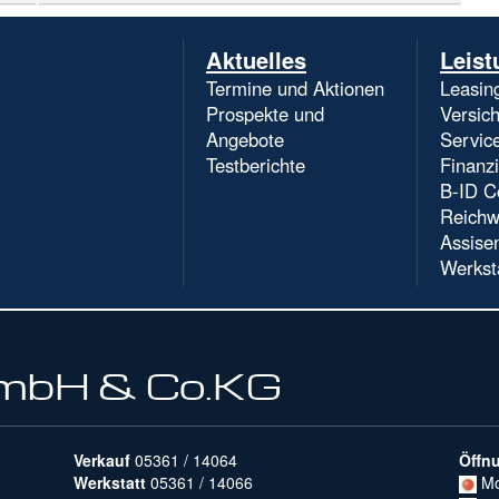
Navigation
Aktuelles
Leist
überspringen
Termine und Aktionen
Leasin
Prospekte und
Versic
Angebote
Servic
Testberichte
Finanz
B-ID C
Reichw
Assise
Werkst
GmbH & Co.KG
Verkauf
05361 / 14064
Öffn
Werkstatt
05361 / 14066
Mo