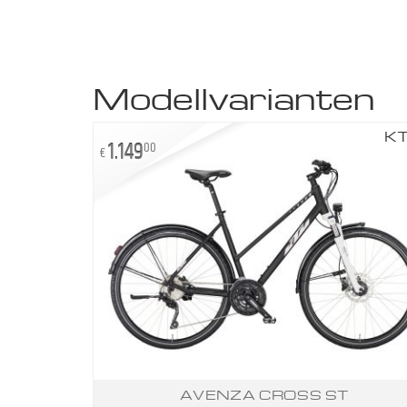
Modellvarianten
K
1.149
00
€
AVENZA CROSS ST