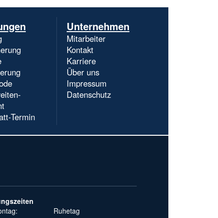
Navigation
ungen
Unternehmen
überspringen
g
Mitarbeiter
herung
Kontakt
e
Karriere
ierung
Über uns
ode
Impressum
eiten-
Datenschutz
nt
att-Termin
ungszeiten
ntag:
Ruhetag