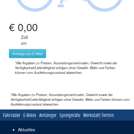
€ 0,00
Zoll
cm
Anfrage per E-Mail
*
Alle Angaben zu Preisen, Ausstattungsmerkmalen, Gewicht sowie der
Verfügbarkeit/Lieferfähigkeit erfolgen ohne Gewähr. Bilder und Farben
können vom Auslieferungszustand abweichen.
*
Alle Angaben zu Preisen, Ausstattungsmerkmalen, Gewicht sowie der
Verfügbarkeit/Lieferfähigkeit erfolgen ohne Gewähr. Bilder und Farben können vom
Auslieferungszustand abweichen.
Navigation
Fahrräder
E-Bikes
Anhänger
Spielgeräte
Werkstatt-Termin
überspringen
Navigation
Aktuelles