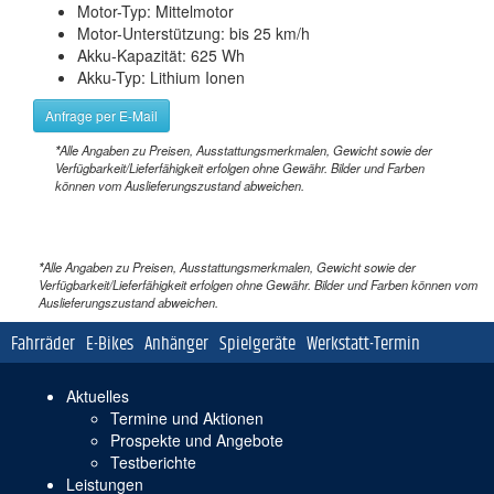
Motor-Typ: Mittelmotor
Motor-Unterstützung: bis 25 km/h
Akku-Kapazität: 625 Wh
Akku-Typ: Lithium Ionen
Anfrage per E-Mail
*
Alle Angaben zu Preisen, Ausstattungsmerkmalen, Gewicht sowie der
Verfügbarkeit/Lieferfähigkeit erfolgen ohne Gewähr. Bilder und Farben
können vom Auslieferungszustand abweichen.
*
Alle Angaben zu Preisen, Ausstattungsmerkmalen, Gewicht sowie der
Verfügbarkeit/Lieferfähigkeit erfolgen ohne Gewähr. Bilder und Farben können vom
Auslieferungszustand abweichen.
Navigation
Fahrräder
E-Bikes
Anhänger
Spielgeräte
Werkstatt-Termin
überspringen
Navigation
Aktuelles
überspringen
Termine und Aktionen
Prospekte und Angebote
Testberichte
Leistungen