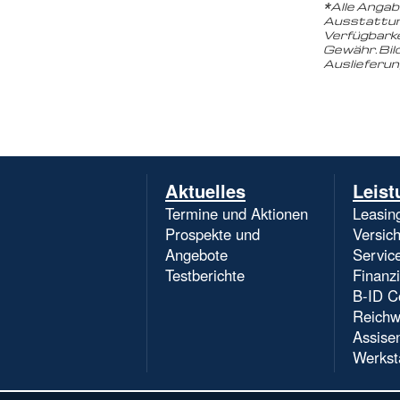
*
Alle Angab
Ausstattun
Verfügbarke
Gewähr. Bil
Auslieferu
Navigation
Aktuelles
Leist
überspringen
Termine und Aktionen
Leasin
Prospekte und
Versic
Angebote
Servic
Testberichte
Finanz
B-ID C
Reichw
Assise
Werkst