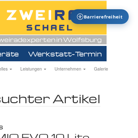
Barrierefreiheit
eräte
Werkstatt-Termin
ion
elles
Leistungen
Unternehmen
Galerie
ingen
uchter Artikel
s
IO EVO 10 Lite