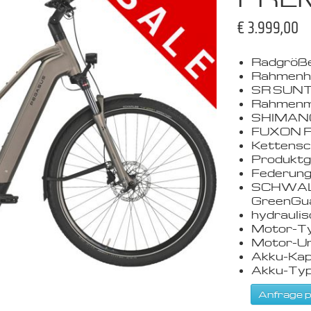
€ 3.999,00
Radgrößen
Rahmenhö
SR SUNT
Rahmenma
SHIMANO
FUXON F
Kettensc
Produktgr
Federung
SCHWALB
GreenGu
hydrauli
Motor-Ty
Motor-Un
Akku-Kap
Akku-Typ:
Anfrage p