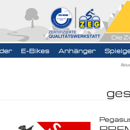
der
E-Bikes
Anhänger
Spielg
Navigat
Aktu
überspr
ges
Pegasu
PREM