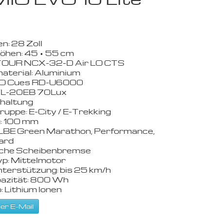
: 28 Zoll
hen: 45 • 55 cm
OUR NCX-32-D Air LO CTS
terial: Aluminium
 Cues RD-U6000
L-20EB 70Lux
haltung
uppe: E-City / E-Trekking
: 100 mm
E Green Marathon, Performance,
ard
sche Scheibenbremse
p: Mittelmotor
terstützung: bis 25 km/h
azität: 800 Wh
 Lithium Ionen
er E-Mail