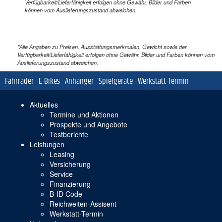
Verfügbarkeit/Lieferfähigkeit erfolgen ohne Gewähr. Bilder und Farben
können vom Auslieferungszustand abweichen.
*
Alle Angaben zu Preisen, Ausstattungsmerkmalen, Gewicht sowie der
Verfügbarkeit/Lieferfähigkeit erfolgen ohne Gewähr. Bilder und Farben können vom
Auslieferungszustand abweichen.
Navigation
Fahrräder
E-Bikes
Anhänger
Spielgeräte
Werkstatt-Termin
überspringen
Navigation
Aktuelles
überspringen
Termine und Aktionen
Prospekte und Angebote
Testberichte
Leistungen
Leasing
Versicherung
Service
Finanzierung
B-ID Code
Reichweiten-Assisent
Werkstatt-Termin