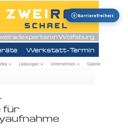
Barrierefreiheit
eräte
Werkstatt-Termin
ion
elles
Leistungen
Unternehmen
Galerie
ingen
r
 für
yaufnahme