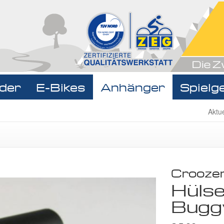
der
E-Bikes
Anhänger
Spielg
Navigat
Aktu
überspr
Crooze
Hülse
Bugg