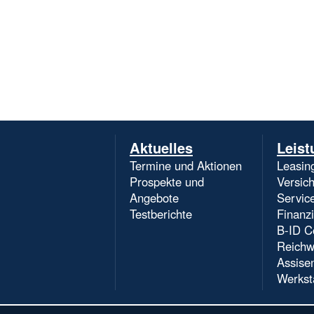
Navigation
Aktuelles
Leist
überspringen
Termine und Aktionen
Leasin
Prospekte und
Versic
Angebote
Servic
Testberichte
Finanz
B-ID C
Reichw
Assise
Werkst