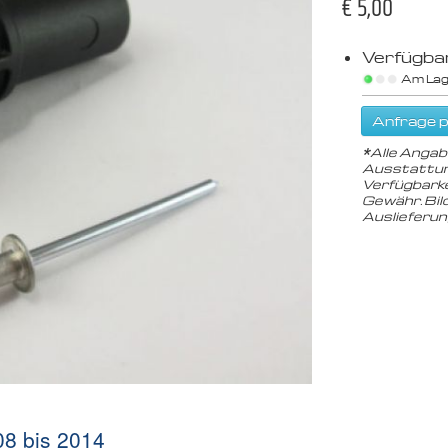
€ 5,00
Verfügbar
Am Lag
Anfrage p
*
Alle Angab
Ausstattun
Verfügbarke
Gewähr. Bil
Auslieferu
08 bis 2014