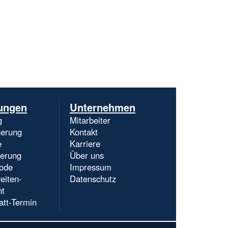
Navigation
ungen
Unternehmen
überspringen
g
Mitarbeiter
herung
Kontakt
e
Karriere
ierung
Über uns
ode
Impressum
eiten-
Datenschutz
nt
att-Termin