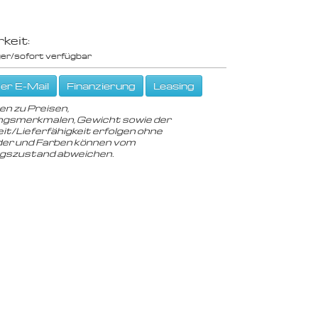
keit:
er/sofort verfügbar
er E-Mail
Finanzierung
Leasing
en zu Preisen,
gsmerkmalen, Gewicht sowie der
it/Lieferfähigkeit erfolgen ohne
der und Farben können vom
ngszustand abweichen.