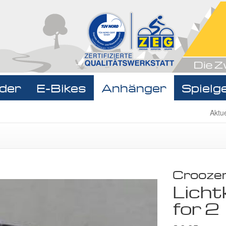
der
E-Bikes
Anhänger
Spielg
Navigat
Aktu
überspr
Crooze
Licht
for 2