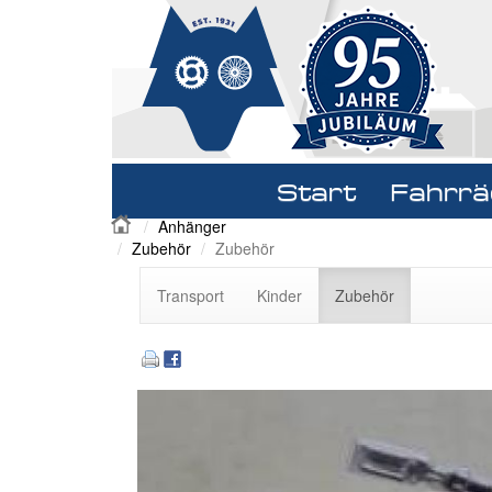
Navigation
Start
Fahrrä
überspringen
Anhänger
Zubehör
Zubehör
Navigation
Transport
Kinder
Zubehör
überspringen