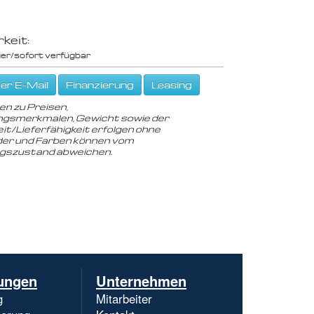
keit:
er/sofort verfügbar
er E-Mail
Finanzierung
Leasing
en zu Preisen,
gsmerkmalen, Gewicht sowie der
it/Lieferfähigkeit erfolgen ohne
der und Farben können vom
ngszustand abweichen.
Navigation
ungen
Unternehmen
überspringen
g
Mitarbeiter