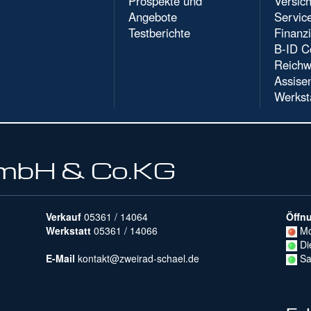
Prospekte und
Versic
Angebote
Servic
Testberichte
Finanz
B-ID C
Reichw
Assise
Werkst
GmbH & Co.KG
Verkauf
05361 / 14064
Öffn
Werkstatt
05361 / 14066
Mo
Di
E-Mail
kontakt@zweirad-schael.de
Sa