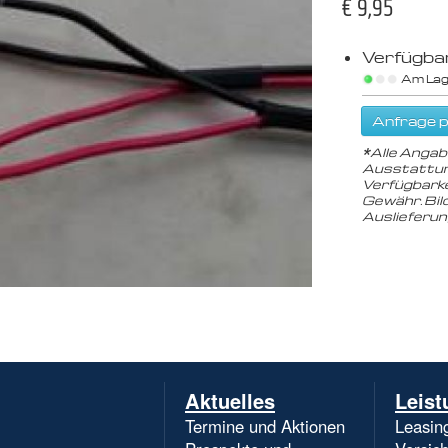
€ 9,95
Verfügbar
Am Lag
Anfrage p
*
Alle Angab
Ausstattun
Verfügbarke
Gewähr. Bil
Auslieferu
Navigation
Aktuelles
Leist
überspringen
Termine und Aktionen
Leasin